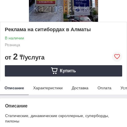
Реклама на ситибордах в Алматы
В наличии
Розница
2
от
₸/услуга
Купить
Описание
Характеристики
Доставка
Оплата
Усл
Описание
Статические, динамические скроллерные, суперборды,
пилоны