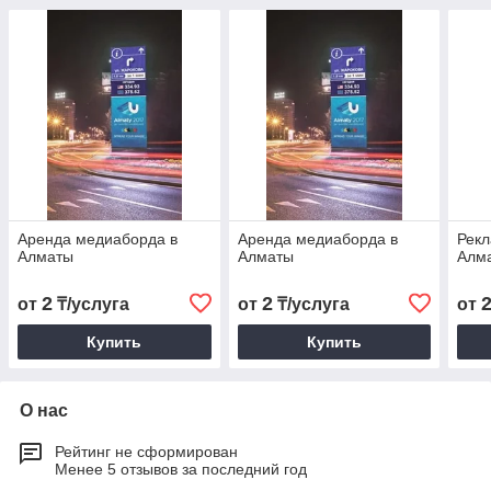
Аренда медиаборда в
Аренда медиаборда в
Рекл
Алматы
Алматы
Алм
2
2
от
₸/услуга
от
₸/услуга
от
Купить
Купить
О нас
Рейтинг не сформирован
Менее 5 отзывов за последний год