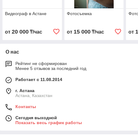
Видеограф в Астане
Фотосъемка
Фото
20 000
15 000
от
₸/час
от
₸/час
от
О нас
Рейтинг не сформирован
Менее 5 отзывов за последний год
Работает с 11.08.2014
г. Астана
Астана, Казахстан
Контакты
Сегодня выходной
Показать весь график работы