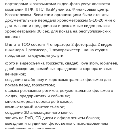
партнерами и заказчиками видео-фото услуг являются
компании КТЖ, КТС, КазМунайгаз, Финансовый центр,
Казактелеком. Всем этим организациям были отсняты
документальные передачи хронометражем 5-10-20 мин о
деятельности предприятия и рекламные видео ролики
хронометражем 30 сек, для показа на республиканских
каналах.
В штате ТОО состоят 4 оператора 2 фотографа 2 видео
инженера 1 режиссер, 1 звукорежиссер . наша студия
предлагает следующие услуги:
фото и видеосъемка торжеств, свадеб, love story, юбилеев,
дней рождения, семейных праздников и корпоративных
вечеринок;
создание слайд-шоу и короткометражных фильмов для
показа перед торжеством;
съемка рекламных роликов, документальных фильмов о
людях, предприятиях и событиях;
многокамерная съемка до 5 камер;
компьютерный монтаж съёмок;
создание 3D анимационного меню;
запись на DVD, СD диски с оформлением боксов;
выездная и студийная фотосъемка с использованием
профессионального света;