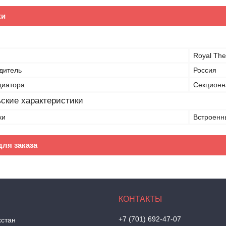
ки
Royal Th
дитель
Россия
диатора
Секционн
ские характеристики
ки
Встроенн
ля заказа
+7 (701) 692-47-07
хстан