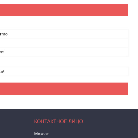
ermo
ая
ый
Максат