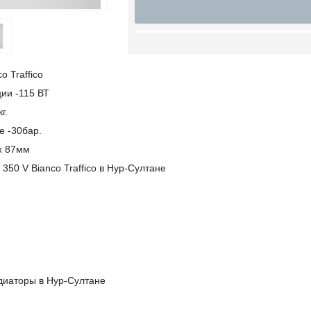
co Traffico
ии -115 ВТ
г.
е -30бар.
 х 87мм
 350 V Bianco Traffico в Нур-Султане
диаторы в Нур-Султане