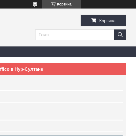
Корзина
Корзина
affico в Нур-Султане