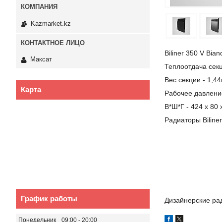
Kazmarket.kz
Biliner 350 V Bian
Максат
Теплоотдача секц
Вес секции - 1,44к
Карта
Рабочее давлени
В*Ш*Г - 424 х 80
Радиаторы Biliner
График работы
Дизайнерские ра
Понедельник
09:00
20:00