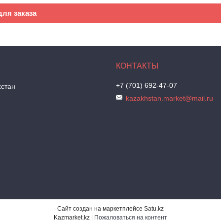
ля заказа
+7 (701) 692-47-07
хстан
kazakhstan.market@mail.ru
Сайт создан на маркетплейсе
Satu.kz
Kazmarket.kz |
Пожаловаться на контент