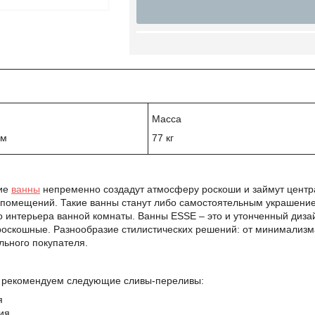
Масса
мм
77 кг
ие
ванны
непременно создадут атмосферу роскоши и займут центра
 помещений. Такие ванны станут либо самостоятельным украшени
 интерьера ванной комнаты. Ванны ESSE – это и утонченный дизай
роскошные. Разнообразие стилистических решений: от минимализма 
льного покупателя.
ы рекомендуем следующие сливы-переливы:
я
ция