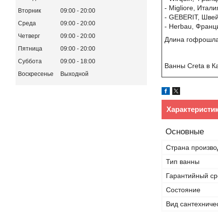
- Migliore, Итали
Вторник
09:00
20:00
- GEBERIT, Шве
Среда
09:00
20:00
- Herbau, Франц
Четверг
09:00
20:00
Длина гофрошла
Пятница
09:00
20:00
Суббота
09:00
18:00
Ванны Creta в К
Воскресенье
Выходной
Характеристи
Основные
Страна произво
Тип ванны
Гарантийный ср
Состояние
Вид сантехниче