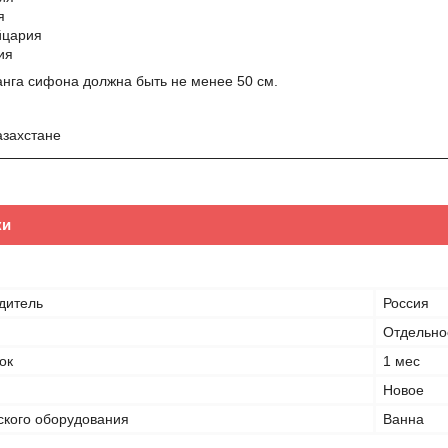
я
йцария
ия
нга сифона должна быть не менее 50 см.
азахстане
ки
дитель
Россия
Отдельно
ок
1 мес
Новое
ского оборудования
Ванна