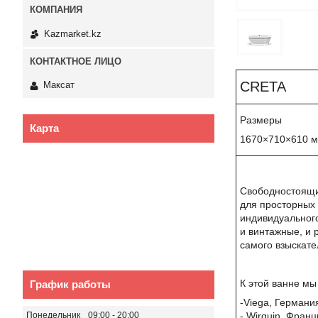
Kazmarket.kz
CRETA
Максат
Размеры
Карта
1670×710×610 
Свободностоящ
для просторных
индивидуального
и винтажные, и 
самого взыскате
К этой ванне м
График работы
-Viega, Германи
- Wirquin, Фран
Понедельник
09:00
20:00