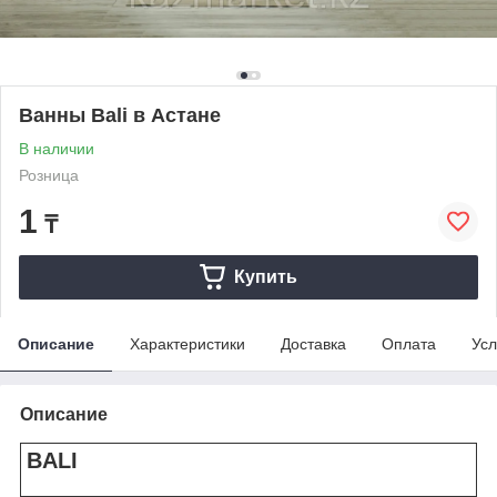
Ванны Bali в Астане
В наличии
Розница
1
₸
Купить
Описание
Характеристики
Доставка
Оплата
Усл
Описание
BALI