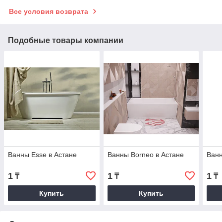
Все условия возврата
Подобные товары компании
Ванны Esse в Астане
Ванны Borneo в Астане
Ванн
1
1
1
₸
₸
₸
Купить
Купить