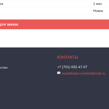
ок
1 мес
Новое
ля заказа
₸
+7 (701) 692-47-07
хстан
kazakhstan.market@mail.ru