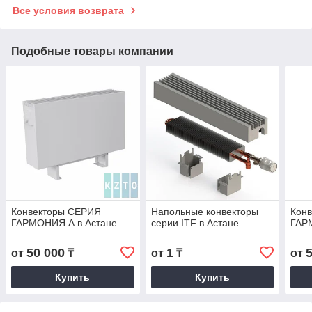
Все условия возврата
Подобные товары компании
Конвекторы СЕРИЯ
Напольные конвекторы
Кон
ГАРМОНИЯ А в Астане
серии ITF в Астане
ГАР
50 000
1
от
₸
от
₸
от
Купить
Купить