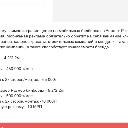
му вниманию размещение на мобильных билбордах в Астане. Рек
я. Мобильная реклама обязательно обратит на себя внимание клие
оранов, салонов красоты, строительных компаний и мн. др.-х. Так
же компании, а также способствует узнаваемости бренда.
- 4,2*2,2м
 - 450 000тг/мес
 с 2х сторон/монтаж - 65 000тг.
змер Размер билборда - 5,2*2,2м
 - 500 000тг/мес
 с 2х сторон/монтаж -70 000тг.
ьную рекламу - 10 МРП