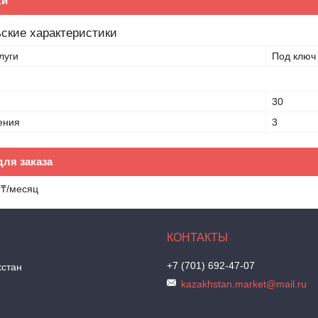
ки
ские характеристики
луги
Под ключ
30
ения
3
ля заказа
 ₸/месяц
+7 (701) 692-47-07
хстан
kazakhstan.market@mail.ru