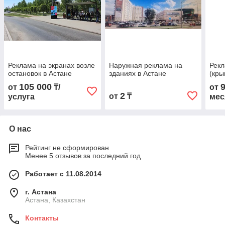
Реклама на экранах возле
Наружная реклама на
Рекл
остановок в Астане
зданиях в Астане
(кры
105 000
от
₸/
от
2
от
₸
услуга
мес
О нас
Рейтинг не сформирован
Менее 5 отзывов за последний год
Работает с 11.08.2014
г. Астана
Астана, Казахстан
Контакты