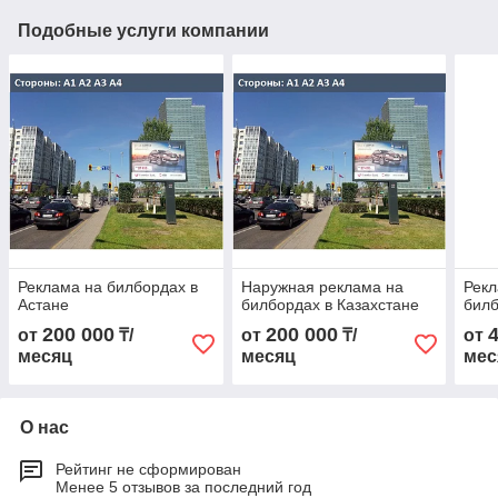
Подобные услуги компании
Реклама на билбордах в
Наружная реклама на
Рек
Астане
билбордах в Казахстане
билб
200 000
200 000
от
₸/
от
₸/
от
месяц
месяц
мес
О нас
Рейтинг не сформирован
Менее 5 отзывов за последний год