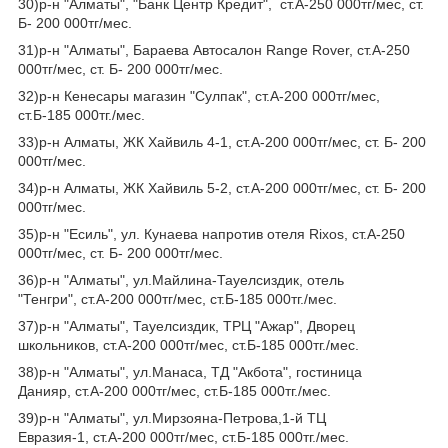
30)р-н "Алматы", "Банк Центр Кредит", ст.А-250 000тг/мес, ст.
Б- 200 000тг/мес.
31)р-н "Алматы", Бараева Автосалон Range Rover, ст.А-250
000тг/мес, ст. Б- 200 000тг/мес.
32)р-н Кенесары магазин "Сулпак", ст.А-200 000тг/мес,
ст.Б-185 000тг./мес.
33)р-н Алматы, ЖК Хайвиль 4-1, ст.А-200 000тг/мес, ст. Б- 200
000тг/мес.
34)р-н Алматы, ЖК Хайвиль 5-2, ст.А-200 000тг/мес, ст. Б- 200
000тг/мес.
35)р-н "Есиль", ул. Кунаева напротив отеля Rixos, ст.А-250
000тг/мес, ст. Б- 200 000тг/мес.
36)р-н "Алматы", ул.Майлина-Тауелсиздик, отель
"Тенгри", ст.А-200 000тг/мес, ст.Б-185 000тг./мес.
37)р-н "Алматы", Тауелсиздик, ТРЦ "Ажар", Дворец
школьников, ст.А-200 000тг/мес, ст.Б-185 000тг./мес.
38)р-н "Алматы", ул.Манаса, ТД "Акбота", гостиница
Данияр, ст.А-200 000тг/мес, ст.Б-185 000тг./мес.
39)р-н "Алматы", ул.Мирзояна-Петрова,1-й ТЦ
Евразия-1, ст.А-200 000тг/мес, ст.Б-185 000тг./мес.