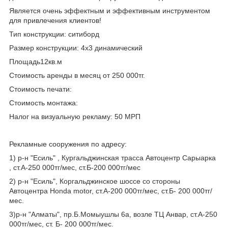
Является очень эффектным и эффективным инструментом
для привлечения клиентов!
Тип конструкции: ситиборд
Размер конструкции: 4х3 динамический
Площадь12кв.м
Стоимость аренды в месяц от 250 000тг.
Стоимость печати:
Стоимость монтажа:
Налог на визуальную рекламу: 50 МРП
Рекламные сооружения по адресу:
1) р-н "Есиль" , Кургальджинская трасса Автоцентр Сарыарка
, ст.А-250 000тг/мес, ст.Б-200 000тг/мес
2) р-н "Есиль", Коргальджинское шоссе со стороны
Автоцентра Honda motor, ст.А-200 000тг/мес, ст.Б- 200 000тг/
мес.
3)р-н "Алматы", пр.Б.Момыушлы 6а, возле ТЦ Анвар, ст.А-250
000тг/мес, ст. Б- 200 000тг/мес.