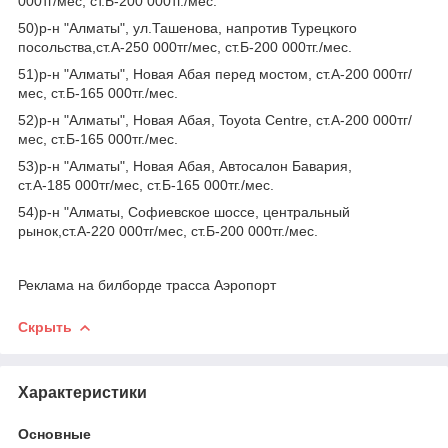
000тг/мес, ст.Б-200 000тг./мес.
50)р-н "Алматы", ул.Ташенова, напротив Турецкого
посольства,ст.А-250 000тг/мес, ст.Б-200 000тг./мес.
51)р-н "Алматы", Новая Абая перед мостом, ст.А-200 000тг/
мес, ст.Б-165 000тг./мес.
52)р-н "Алматы", Новая Абая, Toyota Centre, ст.А-200 000тг/
мес, ст.Б-165 000тг./мес.
53)р-н "Алматы", Новая Абая, Автосалон Бавария,
ст.А-185 000тг/мес, ст.Б-165 000тг./мес.
54)р-н "Алматы, Софиевское шоссе, центральный
рынок,ст.А-220 000тг/мес, ст.Б-200 000тг./мес.
Реклама на билборде трасса Аэропорт
Скрыть
Характеристики
Основные