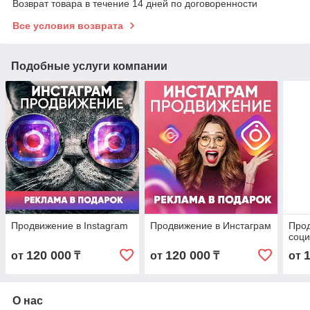
Возврат товара в течение 14 дней по договоренности
Все условия возврата
Подобные услуги компании
Продвижение в Instagram
Продвижение в Инстаграм
Про
соци
120 000
120 000
от
₸
от
₸
от
О нас