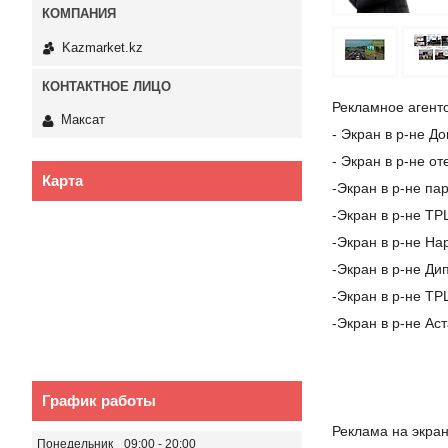
Kazmarket.kz
Рекламное агентс
Максат
- Экран в р-не Д
- Экран в р-не 
Карта
-Экран в р-не па
-Экран в р-не ТР
-Экран в р-не На
-Экран в р-не Ди
-Экран в р-не ТР
-Экран в р-не А
График работы
Реклама на экра
Понедельник
09:00
20:00