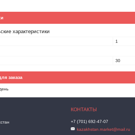
ки
ские характеристики
1
30
ля заказа
день
+7 (701) 692-47-07
хстан
kazakhstan.market@mail.ru