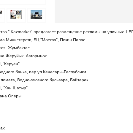
тво " Kazmarket" предлагает размещение рекламы на уличных LED
ома Министерств, БЦ "Москва", Пекин Палас
отеля Жумбактас
рка Жеруйык, Авторынок
Ц "Керуен"
родного банка, пер.ул.Кенесары-Республики
пломата, Водно-зеленого бульвара, Байтерек
Ц "Хан Шатыр"
стана Оперы
нах