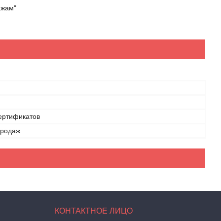
ажам"
ертификатов
продаж