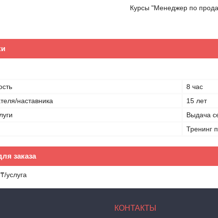
Курсы "Менеджер по прод
ки
ость
8 час
теля/наставника
15 лет
луги
Выдача с
Тренинг 
ля заказа
₸/услуга