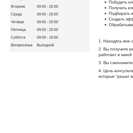
Побудить к
Вторник
09:00
20:00
Получать кл
Подбирать и
Среда
09:00
20:00
Создать эф
Четверг
09:00
20:00
Обрабатыва
Пятница
09:00
20:00
Суббота
09:00
18:00
1. Находясь вне 
Воскресенье
Выходной
2. Вы получите р
работает и какой
3. Вы сэкономите
4. Цель консуль
которые “решат 