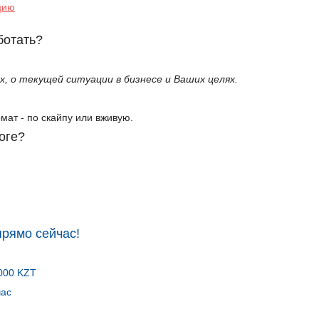
цию
ботать?
ах, о текущей ситуации в бизнесе и Ваших целях.
мат - по скайпу или вживую.
оге?
прямо сейчас!
 000 KZT
час