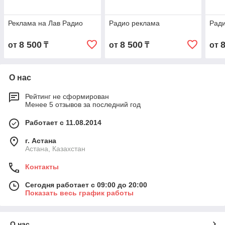
Реклама на Лав Радио
Радио реклама
Ради
8 500
8 500
от
₸
от
₸
от
О нас
Рейтинг не сформирован
Менее 5 отзывов за последний год
Работает с 11.08.2014
г. Астана
Астана, Казахстан
Контакты
Сегодня работает с 09:00 до 20:00
Показать весь график работы
О нас