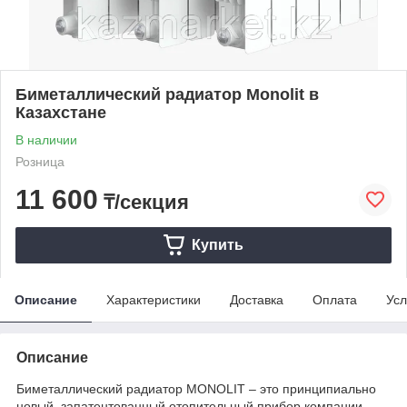
Биметаллический радиатор Monolit в
Казахстане
В наличии
Розница
11 600
₸/секция
Купить
Описание
Характеристики
Доставка
Оплата
Усл
Описание
Биметаллический радиатор MONOLIT – это принципиально
новый, запатентованный отопительный прибор компании