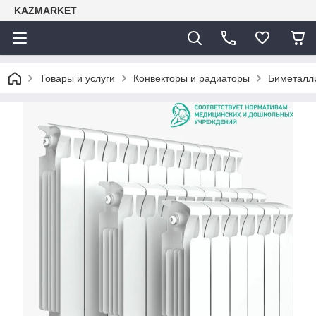
KAZMARKET
Товары и услуги
Конвекторы и радиаторы
Биметалли