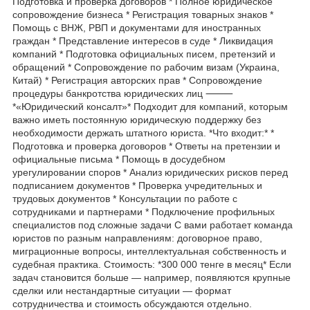
Подготовка и проверка договоров * Полное юридическое
сопровождение бизнеса * Регистрация товарных знаков *
Помощь с ВНЖ, РВП и документами для иностранных
граждан * Представление интересов в суде * Ликвидация
компаний * Подготовка официальных писем, претензий и
обращений * Сопровождение по рабочим визам (Украина,
Китай) * Регистрация авторских прав * Сопровождение
процедуры банкротства юридических лиц ⸻
*«Юридический консалт»* Подходит для компаний, которым
важно иметь постоянную юридическую поддержку без
необходимости держать штатного юриста. *Что входит:* *
Подготовка и проверка договоров * Ответы на претензии и
официальные письма * Помощь в досудебном
урегулировании споров * Анализ юридических рисков перед
подписанием документов * Проверка учредительных и
трудовых документов * Консультации по работе с
сотрудниками и партнерами * Подключение профильных
специалистов под сложные задачи С вами работает команда
юристов по разным направлениям: договорное право,
миграционные вопросы, интеллектуальная собственность и
судебная практика. Стоимость: *300 000 тенге в месяц* Если
задач становится больше — например, появляются крупные
сделки или нестандартные ситуации — формат
сотрудничества и стоимость обсуждаются отдельно.