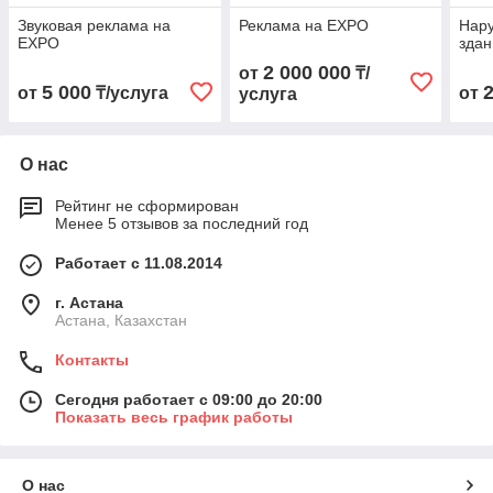
Звуковая реклама на
Реклама на EXPO
Нару
EXPO
здан
2 000 000
от
₸/
5 000
от
₸/услуга
от
услуга
О нас
Рейтинг не сформирован
Менее 5 отзывов за последний год
Работает с 11.08.2014
г. Астана
Астана, Казахстан
Контакты
Сегодня работает с 09:00 до 20:00
Показать весь график работы
О нас