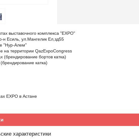
ктах выставочного комплекса "EXPO"
 р-н Есиль, ул.Мангелик Ел,зд55
е "Нур-Алем"
не на территории QazExpoCongress
х (брендирование бортов катка)
 (брендирование катка)
нах EXPO в Астане
ки
ские характеристики