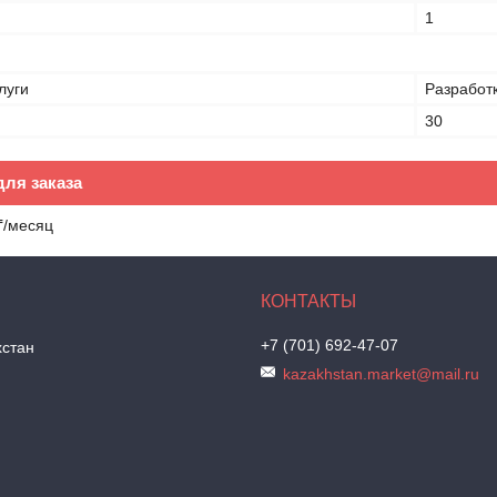
1
луги
Разработ
30
ля заказа
₸/месяц
+7 (701) 692-47-07
хстан
kazakhstan.market@mail.ru