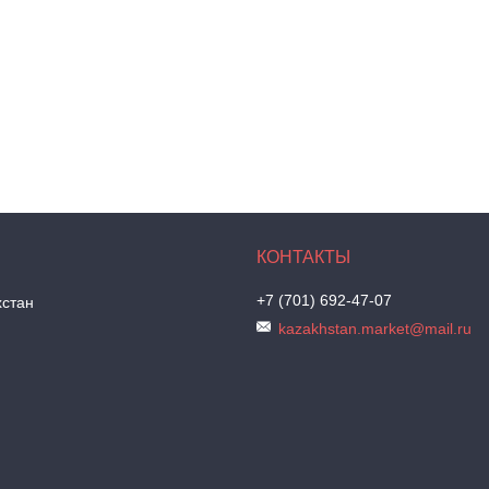
+7 (701) 692-47-07
хстан
kazakhstan.market@mail.ru