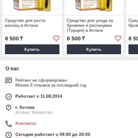
Средство для роста
Средство для ухода за
Сред
ресниц в Астане
бровями и ресницами
бров
(Турция) в Астане
8 500
8 500
8 5
₸
₸
Купить
Купить
О нас
Рейтинг не сформирован
Менее 5 отзывов за последний год
Работает с 11.08.2014
г. Астана
Астана, Казахстан
Контакты
Сегодня работает с 09:00 до 20:00